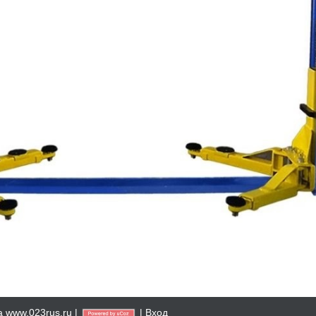
а
www.023rus.ru |
|
Вход