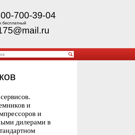
800-700-39-04
к бесплатный
175@mail.ru
ков
сервисов.
емников и
омпрессоров и
ными дилерами в
стандартном