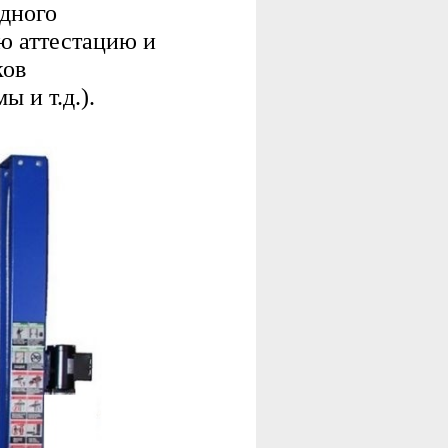
одного
ю аттестацию и
ков
 и т.д.).